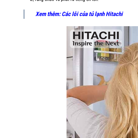
Xem thêm:
Các lỗi của tủ lạnh Hitachi