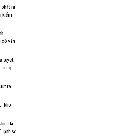
 phát ra
ần kiểm
nh
g có vấn
ả tuyết,
 trung
uột ra
bị khô
hính là
ủ lạnh sẽ