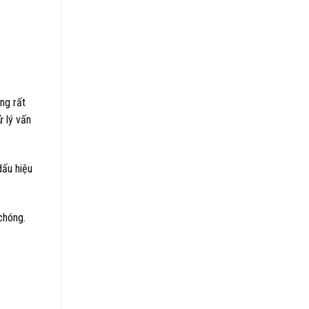
ng rất
ử lý vấn
dấu hiệu
chóng.