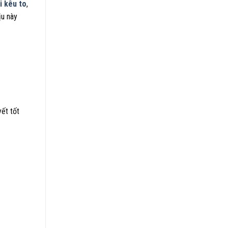
i kêu to
,
ịu này
yết tốt