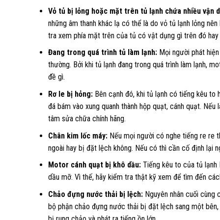
Vỏ tủ bị lỏng hoặc mặt trên tủ lạnh chứa nhiều vận 
những âm thanh khác lạ có thể là do vỏ tủ lạnh lỏng nên
tra xem phía mặt trên của tủ có vật dụng gì trên đó hay
Đang trong quá trình tủ làm lạnh:
Mọi người phát hiện 
thường. Bởi khi tủ lạnh đang trong quá trình làm lạnh, mo
đề gì.
Rơ le bị hỏng:
Bên cạnh đó, khi tủ lạnh có tiếng kêu to 
đá bám vào xung quanh thành hộp quạt, cánh quạt. Nếu là
tâm sửa chữa chính hãng.
Chân kim lốc máy:
Nếu mọi người có nghe tiếng re re t
ngoài hay bị đặt lệch không. Nếu có thì cần cố định lại n
Motor cánh quạt bị khô dầu:
Tiếng kêu to của tủ lạnh
dầu mỡ. Vì thế, hãy kiểm tra thật kỹ xem để tìm đến cá
Chảo đựng nước thải bị lệch:
Nguyên nhân cuối cùng ch
bộ phận chảo đựng nước thải bị đặt lệch sang một bên,
bị rung chảo và phát ra tiếng ồn lớn.