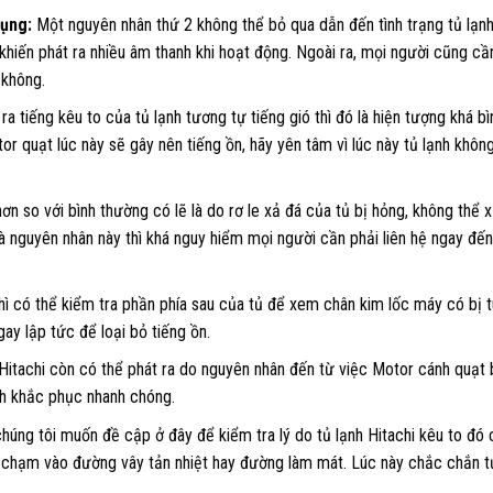
dụng:
Một nguyên nhân thứ 2 không thể bỏ qua dẫn đến tình trạng tủ lạnh
 khiến phát ra nhiều âm thanh khi hoạt động. Ngoài ra, mọi người cũng c
 không.
ra tiếng kêu to của tủ lạnh tương tự tiếng gió thì đó là hiện tượng khá bì
tor quạt lúc này sẽ gây nên tiếng ồn, hãy yên tâm vì lúc này tủ lạnh khôn
hơn so với bình thường có lẽ là do rơ le xả đá của tủ bị hỏng, không thể x
 nguyên nhân này thì khá nguy hiểm mọi người cần phải liên hệ ngay đến
hì có thể kiểm tra phần phía sau của tủ để xem chân kim lốc máy có bị t
gay lập tức để loại bỏ tiếng ồn.
 Hitachi còn có thể phát ra do nguyên nhân đến từ việc Motor cánh quạt 
ch khắc phục nhanh chóng.
úng tôi muốn đề cập ở đây để kiểm tra lý do tủ lạnh Hitachi kêu to đó c
 chạm vào đường vây tản nhiệt hay đường làm mát. Lúc này chắc chắn t