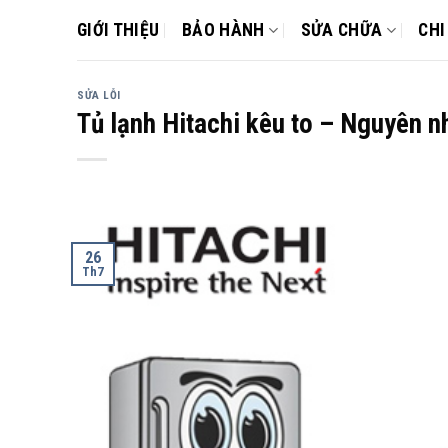
Skip
GIỚI THIỆU
BẢO HÀNH
SỬA CHỮA
CHI
to
content
SỬA LỖI
Tủ lạnh Hitachi kêu to – Nguyên 
26
Th7