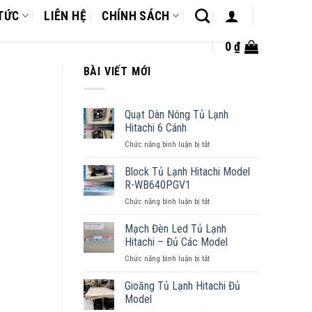
 TỨC
LIÊN HỆ
CHÍNH SÁCH
0
₫
BÀI VIẾT MỚI
Quạt Dàn Nóng Tủ Lạnh
Hitachi 6 Cánh
Chức năng bình luận bị tắt
ở
Quạt
Dàn
Block Tủ Lạnh Hitachi Model
Nóng
R-WB640PGV1
Tủ
Chức năng bình luận bị tắt
ở
Lạnh
Block
Hitachi
Tủ
Mạch Đèn Led Tủ Lạnh
6
Lạnh
Cánh
Hitachi – Đủ Các Model
Hitachi
Chức năng bình luận bị tắt
ở
Model
Mạch
R-
Đèn
Gioăng Tủ Lạnh Hitachi Đủ
WB640PGV1
Led
Model
Tủ