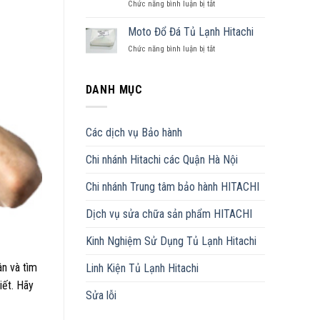
Chức năng bình luận bị tắt
ở
Lạnh
Gioăng
Hitachi
Tủ
Moto Đổ Đá Tủ Lạnh Hitachi
–
Lạnh
Đủ
Chức năng bình luận bị tắt
ở
Hitachi
Các
Moto
Đủ
Model
Đổ
Model
Đá
DANH MỤC
Tủ
Lạnh
Hitachi
Các dịch vụ Bảo hành
Chi nhánh Hitachi các Quận Hà Nội
Chi nhánh Trung tâm bảo hành HITACHI
Dịch vụ sửa chữa sản phẩm HITACHI
Kinh Nghiệm Sử Dụng Tủ Lạnh Hitachi
ân và tìm
Linh Kiện Tủ Lạnh Hitachi
iết. Hãy
Sửa lỗi