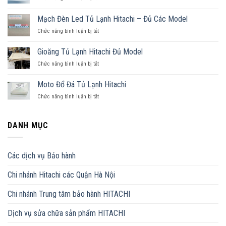
Block
Lạnh
Tủ
Hitachi
Mạch Đèn Led Tủ Lạnh Hitachi – Đủ Các Model
Lạnh
6
Chức năng bình luận bị tắt
ở
Hitachi
Cánh
Mạch
Model
Đèn
R-
Gioăng Tủ Lạnh Hitachi Đủ Model
Led
WB640PGV1
Chức năng bình luận bị tắt
ở
Tủ
Gioăng
Lạnh
Tủ
Hitachi
Moto Đổ Đá Tủ Lạnh Hitachi
Lạnh
–
Chức năng bình luận bị tắt
ở
Hitachi
Đủ
Moto
Đủ
Các
Đổ
Model
Model
Đá
DANH MỤC
Tủ
Lạnh
Hitachi
Các dịch vụ Bảo hành
Chi nhánh Hitachi các Quận Hà Nội
Chi nhánh Trung tâm bảo hành HITACHI
Dịch vụ sửa chữa sản phẩm HITACHI