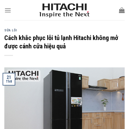
Skip
to
content
SỬA LỖI
Cách khắc phục lỗi tủ lạnh Hitachi không mở
được cánh cửa hiệu quả
21
Th8