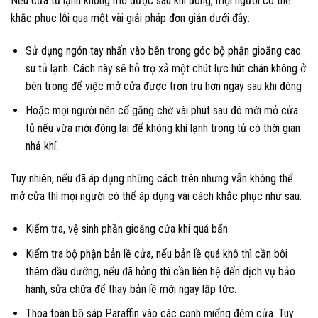
Nếu cửa tủ lạnh không mở được sau khi đóng, mọi người có thể
khắc phục lỗi qua một vài giải pháp đơn giản dưới đây:
Sử dụng ngón tay nhấn vào bên trong góc bộ phận gioăng cao
su tủ lạnh. Cách này sẽ hỗ trợ xả một chút lực hút chân không ở
bên trong để việc mở cửa được trơn tru hơn ngay sau khi đóng
Hoặc mọi người nên cố gắng chờ vài phút sau đó mới mở cửa
tủ nếu vừa mới đóng lại để không khí lạnh trong tủ có thời gian
nhả khí.
Tuy nhiên, nếu đã áp dụng những cách trên nhưng vẫn không thể
mở cửa thì mọi người có thể áp dụng vài cách khắc phục như sau:
Kiểm tra, vệ sinh phần gioăng cửa khi quá bẩn
Kiểm tra bộ phận bản lề cửa, nếu bản lề quá khô thì cần bôi
thêm dầu dưỡng, nếu đã hỏng thì cần liên hệ đến dịch vụ bảo
hành, sửa chữa để thay bản lề mới ngay lập tức.
Thoa toàn bộ sáp Paraffin vào các cạnh miếng đệm cửa. Tuy