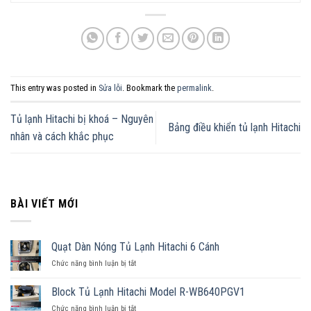
This entry was posted in
Sửa lỗi
. Bookmark the
permalink
.
Tủ lạnh Hitachi bị khoá – Nguyên
Bảng điều khiển tủ lạnh Hitachi
nhân và cách khắc phục
BÀI VIẾT MỚI
Quạt Dàn Nóng Tủ Lạnh Hitachi 6 Cánh
Chức năng bình luận bị tắt
ở
Quạt
Dàn
Block Tủ Lạnh Hitachi Model R-WB640PGV1
Nóng
Chức năng bình luận bị tắt
ở
Tủ