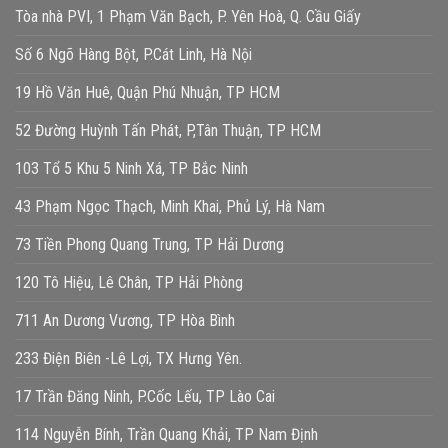
Tòa nhà PVI, 1 Phạm Văn Bạch, P. Yên Hoà, Q. Cầu Giấy
Số 6 Ngõ Hàng Bột, P.Cát Linh, Hà Nội
19 Hồ Văn Huê, Quận Phú Nhuận, TP HCM
52 Đường Huỳnh Tấn Phát, P,Tân Thuận, TP HCM
103 Tổ 5 Khu 5 Ninh Xá, TP Bắc Ninh
43 Phạm Ngọc Thạch, Minh Khai, Phủ Lý, Hà Nam
73 Tiền Phong Quang Trung, TP Hải Dương
120 Tô Hiệu, Lê Chân, TP Hải Phòng
711 An Dương Vương, TP Hòa Bình
233 Điện Biên -Lê Lợi, TX Hưng Yên.
17 Trần Đăng Ninh, P.Cốc Lếu, TP Lào Cai
114 Nguyễn Bính, Trần Quang Khải, TP Nam Định