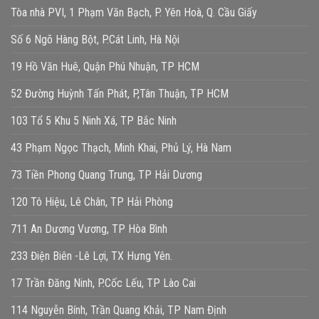
Tòa nhà PVI, 1 Phạm Văn Bạch, P. Yên Hoà, Q. Cầu Giấy
Số 6 Ngõ Hàng Bột, P.Cát Linh, Hà Nội
19 Hồ Văn Huê, Quận Phú Nhuận, TP HCM
52 Đường Huỳnh Tấn Phát, P,Tân Thuận, TP HCM
103 Tổ 5 Khu 5 Ninh Xá, TP Bắc Ninh
43 Phạm Ngọc Thạch, Minh Khai, Phủ Lý, Hà Nam
73 Tiền Phong Quang Trung, TP Hải Dương
120 Tô Hiệu, Lê Chân, TP Hải Phòng
711 An Dương Vương, TP Hòa Bình
233 Điện Biên -Lê Lợi, TX Hưng Yên.
17 Trần Đăng Ninh, P.Cốc Lếu, TP Lào Cai
114 Nguyễn Bính, Trần Quang Khải, TP Nam Định