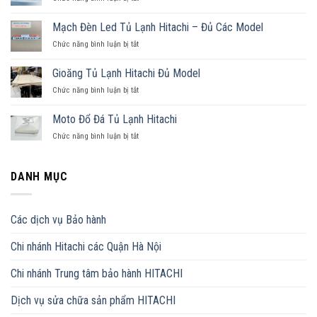
Tủ
Block
Lạnh
Tủ
Hitachi
Mạch Đèn Led Tủ Lạnh Hitachi – Đủ Các Model
Lạnh
6
Chức năng bình luận bị tắt
ở
Hitachi
Cánh
Mạch
Model
Đèn
R-
Gioăng Tủ Lạnh Hitachi Đủ Model
Led
WB640PGV1
Chức năng bình luận bị tắt
ở
Tủ
Gioăng
Lạnh
Tủ
Hitachi
Moto Đổ Đá Tủ Lạnh Hitachi
Lạnh
–
Chức năng bình luận bị tắt
ở
Hitachi
Đủ
Moto
Đủ
Các
Đổ
Model
Model
Đá
DANH MỤC
Tủ
Lạnh
Hitachi
Các dịch vụ Bảo hành
Chi nhánh Hitachi các Quận Hà Nội
Chi nhánh Trung tâm bảo hành HITACHI
Dịch vụ sửa chữa sản phẩm HITACHI