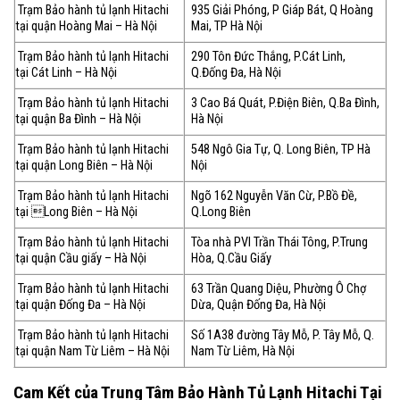
Trạm Bảo hành tủ lạnh Hitachi
935 Giải Phóng, P Giáp Bát, Q Hoàng
tại quận Hoàng Mai – Hà Nội
Mai, TP Hà Nội
Trạm Bảo hành tủ lạnh Hitachi
290 Tôn Đức Thắng, P.Cát Linh,
tại Cát Linh – Hà Nội
Q.Đống Đa, Hà Nội
Trạm Bảo hành tủ lạnh Hitachi
3 Cao Bá Quát, P.Điện Biên, Q.Ba Đình,
tại quận Ba Đình – Hà Nội
Hà Nội
Trạm Bảo hành tủ lạnh Hitachi
548 Ngô Gia Tự, Q. Long Biên, TP Hà
tại quận Long Biên – Hà Nội
Nội
Trạm Bảo hành tủ lạnh Hitachi
Ngõ 162 Nguyễn Văn Cừ, P.Bồ Đề,
tại Long Biên – Hà Nội
Q.Long Biên
Trạm Bảo hành tủ lạnh Hitachi
Tòa nhà PVI Trần Thái Tông, P.Trung
tại quận Cầu giấy – Hà Nội
Hòa, Q.Cầu Giấy
Trạm Bảo hành tủ lạnh Hitachi
63 Trần Quang Diệu, Phường Ô Chợ
tại quận Đống Đa – Hà Nội
Dừa, Quận Đống Đa, Hà Nội
Trạm Bảo hành tủ lạnh Hitachi
Số 1A38 đường Tây Mỗ, P. Tây Mỗ, Q.
tại quận Nam Từ Liêm – Hà Nội
Nam Từ Liêm, Hà Nội
Cam Kết của Trung Tâm Bảo Hành Tủ Lạnh Hitachi Tại