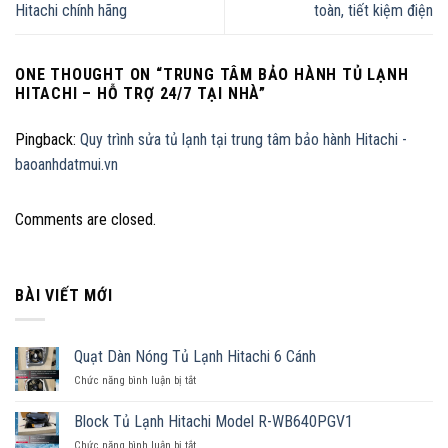
Hitachi chính hãng
toàn, tiết kiệm điện
ONE THOUGHT ON “
TRUNG TÂM BẢO HÀNH TỦ LẠNH
HITACHI – HỖ TRỢ 24/7 TẠI NHÀ
”
Pingback:
Quy trình sửa tủ lạnh tại trung tâm bảo hành Hitachi -
baoanhdatmui.vn
Comments are closed.
BÀI VIẾT MỚI
Quạt Dàn Nóng Tủ Lạnh Hitachi 6 Cánh
Chức năng bình luận bị tắt
ở
Quạt
Dàn
Block Tủ Lạnh Hitachi Model R-WB640PGV1
Nóng
Chức năng bình luận bị tắt
ở