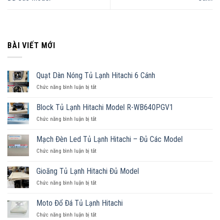
BÀI VIẾT MỚI
Quạt Dàn Nóng Tủ Lạnh Hitachi 6 Cánh
Chức năng bình luận bị tắt
ở
Quạt
Dàn
Block Tủ Lạnh Hitachi Model R-WB640PGV1
Nóng
Chức năng bình luận bị tắt
ở
Tủ
Block
Lạnh
Tủ
Hitachi
Mạch Đèn Led Tủ Lạnh Hitachi – Đủ Các Model
Lạnh
6
Chức năng bình luận bị tắt
ở
Hitachi
Cánh
Mạch
Model
Đèn
R-
Gioăng Tủ Lạnh Hitachi Đủ Model
Led
WB640PGV1
Chức năng bình luận bị tắt
ở
Tủ
Gioăng
Lạnh
Tủ
Hitachi
Moto Đổ Đá Tủ Lạnh Hitachi
Lạnh
–
Chức năng bình luận bị tắt
ở
Hitachi
Đủ