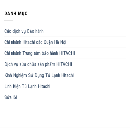
Moto
Đủ
Các
Đổ
Model
Model
Đá
DANH MỤC
Tủ
Lạnh
Hitachi
Các dịch vụ Bảo hành
Chi nhánh Hitachi các Quận Hà Nội
Chi nhánh Trung tâm bảo hành HITACHI
Dịch vụ sửa chữa sản phẩm HITACHI
Kinh Nghiệm Sử Dụng Tủ Lạnh Hitachi
Linh Kiện Tủ Lạnh Hitachi
Sửa lỗi