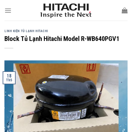
Skip
to
content
LINH KIỆN TỦ LẠNH HITACHI
Block Tủ Lạnh Hitachi Model R-WB640PGV1
18
Th5