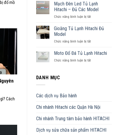
 bị đổ mồ
Tủ
Mạch Đèn Led Tủ Lạnh
6
Lạnh
Cánh
Hitachi – Đủ Các Model
Hitachi
Chức năng bình luận bị tắt
ở
Model
Mạch
R-
Đèn
Gioăng Tủ Lạnh Hitachi Đủ
WB640PGV1
Led
Model
Tủ
Chức năng bình luận bị tắt
ở
Lạnh
Gioăng
Hitachi
Tủ
Moto Đổ Đá Tủ Lạnh Hitachi
–
Lạnh
Đủ
Chức năng bình luận bị tắt
ở
Hitachi
Các
Moto
Đủ
Model
Đổ
Model
Đá
DANH MỤC
 Nguyên
Tủ
Lạnh
Hitachi
Các dịch vụ Bảo hành
 gì? Cách
Chi nhánh Hitachi các Quận Hà Nội
Chi nhánh Trung tâm bảo hành HITACHI
Dịch vụ sửa chữa sản phẩm HITACHI