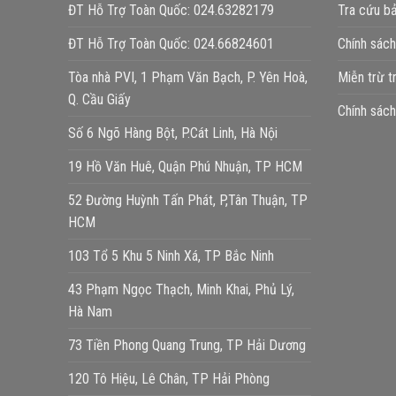
ĐT Hỗ Trợ Toàn Quốc: 024.63282179
Tra cứu b
ĐT Hỗ Trợ Toàn Quốc: 024.66824601
Chính sác
Tòa nhà PVI, 1 Phạm Văn Bạch, P. Yên Hoà,
Miễn trừ t
Q. Cầu Giấy
Chính sách
Số 6 Ngõ Hàng Bột, P.Cát Linh, Hà Nội
19 Hồ Văn Huê, Quận Phú Nhuận, TP HCM
52 Đường Huỳnh Tấn Phát, P,Tân Thuận, TP
HCM
103 Tổ 5 Khu 5 Ninh Xá, TP Bắc Ninh
43 Phạm Ngọc Thạch, Minh Khai, Phủ Lý,
Hà Nam
73 Tiền Phong Quang Trung, TP Hải Dương
120 Tô Hiệu, Lê Chân, TP Hải Phòng