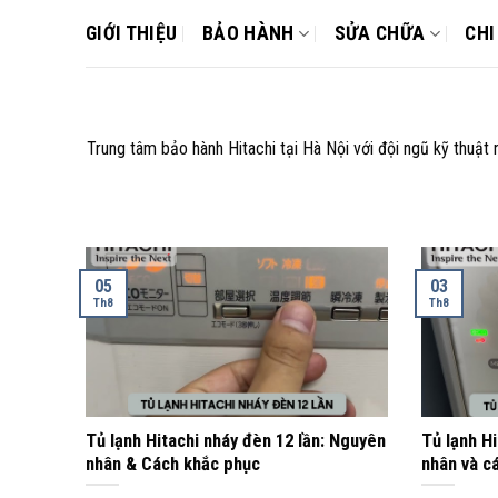
Skip
GIỚI THIỆU
BẢO HÀNH
SỬA CHỮA
CHI
to
content
Trung tâm bảo hành Hitachi tại Hà Nội với đội ngũ kỹ thuậ
05
03
Th8
Th8
Tủ lạnh Hitachi nháy đèn 12 lần: Nguyên
Tủ lạnh Hi
nhân & Cách khắc phục
nhân và c