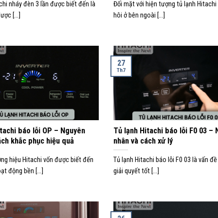
chi nháy đèn 3 lần được biết đến là
Đối mặt với hiện tượng tủ lạnh Hitachi
ợc [...]
hôi ở bên ngoài [...]
27
Th7
itachi báo lỗi OP – Nguyên
Tủ lạnh Hitachi báo lỗi F0 03 –
ách khắc phục hiệu quả
nhân và cách xử lý
ơng hiệu Hitachi vốn được biết đến
Tủ lạnh Hitachi báo lỗi F0 03 là vấn đề
oạt động bền [...]
giải quyết tốt [...]