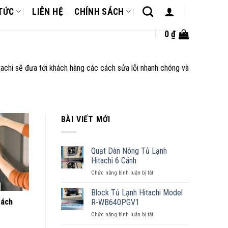
 TỨC
LIÊN HỆ
CHÍNH SÁCH
0
₫
achi sẽ đưa tới khách hàng các cách sửa lỗi nhanh chóng và
BÀI VIẾT MỚI
Quạt Dàn Nóng Tủ Lạnh
Hitachi 6 Cánh
Chức năng bình luận bị tắt
ở
Quạt
Dàn
Block Tủ Lạnh Hitachi Model
Nóng
Cách
R-WB640PGV1
Tủ
Chức năng bình luận bị tắt
ở
Lạnh
Block
Hitachi