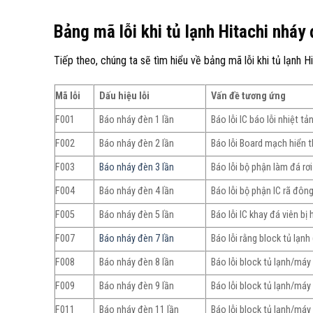
Bảng mã lỗi khi tủ lạnh Hitachi nháy
Tiếp theo, chúng ta sẽ tìm hiểu về bảng mã lỗi khi tủ lạnh Hi
Mã lỗi
Dấu hiệu lỗi
Vấn đề tương ứng
F001
Báo nháy đèn 1 lần
Báo lỗi IC báo lỗi nhiệt 
F002
Báo nháy đèn 2 lần
Báo lỗi Board mạch hiển t
F003
Báo nháy đèn 3 lần
Báo lỗi bộ phận làm đá rơ
F004
Báo nháy đèn 4 lần
Báo lỗi bộ phận IC rã đôn
F005
Báo nháy đèn 5 lần
Báo lỗi IC khay đá viên 
F007
Báo nháy đèn 7 lần
Báo lỗi rằng block tủ lạn
F008
Báo nháy đèn 8 lần
Báo lỗi block tủ lạnh/má
F009
Báo nháy đèn 9 lần
Báo lỗi block tủ lạnh/má
F011
Báo nháy đèn 11 lần
Báo lỗi block tủ lạnh/má