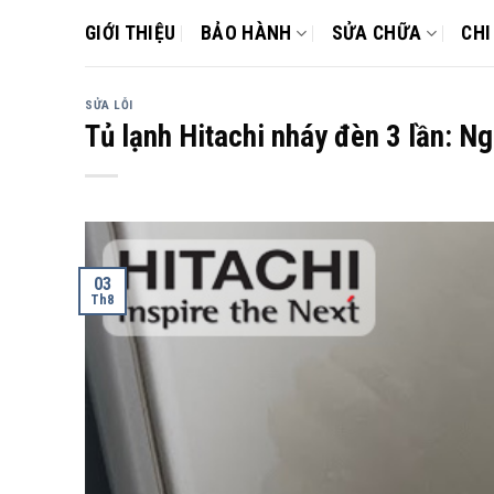
Skip
GIỚI THIỆU
BẢO HÀNH
SỬA CHỮA
CHI
to
content
SỬA LỖI
Tủ lạnh Hitachi nháy đèn 3 lần: N
03
Th8