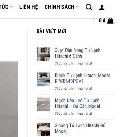
 TỨC
LIÊN HỆ
CHÍNH SÁCH
0
₫
BÀI VIẾT MỚI
Quạt Dàn Nóng Tủ Lạnh
Hitachi 6 Cánh
Chức năng bình luận bị tắt
ở
Quạt
Dàn
Block Tủ Lạnh Hitachi Model
Nóng
R-WB640PGV1
Tủ
Chức năng bình luận bị tắt
ở
Lạnh
Block
Hitachi
Tủ
Mạch Đèn Led Tủ Lạnh
6
Lạnh
Cánh
Hitachi – Đủ Các Model
Hitachi
Chức năng bình luận bị tắt
ở
Model
Mạch
R-
Đèn
Gioăng Tủ Lạnh Hitachi Đủ
WB640PGV1
Led
Model
Tủ