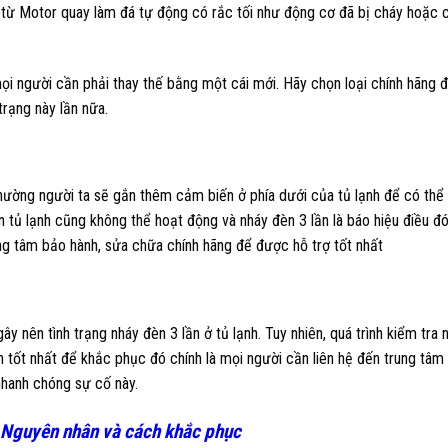
ến từ Motor quay làm đá tự động có rắc tối như động cơ đã bị cháy hoặc 
i người cần phải thay thế bằng một cái mới. Hãy chọn loại chính hãng
trạng này lần nữa.
hường người ta sẽ gắn thêm cảm biến ở phía dưới của tủ lạnh để có thể
n tủ lạnh cũng không thể hoạt động và nháy đèn 3 lần là báo hiệu điều đ
ng tâm bảo hành, sửa chữa chính hãng để được hỗ trợ tốt nhất
 nên tình trạng nháy đèn 3 lần ở tủ lạnh. Tuy nhiên, quá trình kiểm tra 
ch tốt nhất để khắc phục đó chính là mọi người cần liên hệ đến trung tâ
nhanh chóng sự cố này.
- Nguyên nhân và cách khắc phục