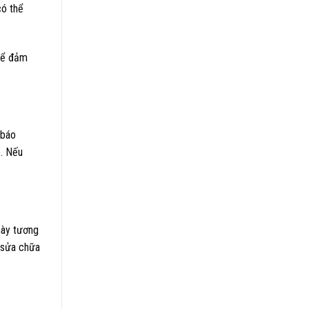
có thể
 để đảm
 báo
ó. Nếu
này tương
m sửa chữa