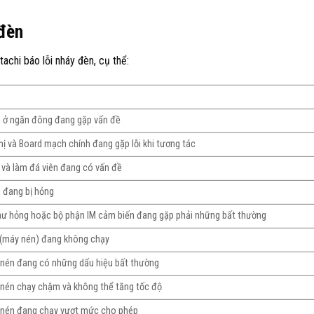
 đèn
tachi báo lỗi nháy đèn, cụ thể:
tản ở ngăn đông đang gặp vấn đề
hị và Board mạch chính đang gặp lỗi khi tương tác
i và làm đá viên đang có vấn đề
g đang bị hỏng
bị hư hỏng hoặc bộ phận IM cảm biến đang gặp phải những bất thường
h (máy nén) đang không chạy
y nén đang có những dấu hiệu bất thường
y nén chạy chậm và không thể tăng tốc độ
y nén đang chạy vượt mức cho phép