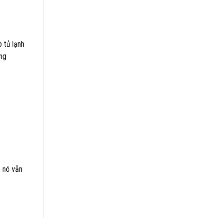
ợp
tủ lạnh
ững
o nó vẫn