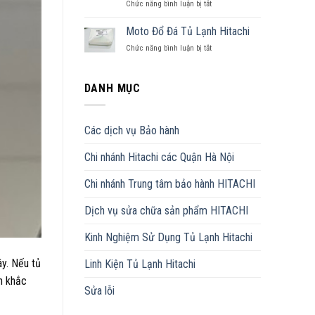
Chức năng bình luận bị tắt
ở
Lạnh
Gioăng
Hitachi
Tủ
Moto Đổ Đá Tủ Lạnh Hitachi
–
Lạnh
Đủ
Chức năng bình luận bị tắt
ở
Hitachi
Các
Moto
Đủ
Model
Đổ
Model
Đá
DANH MỤC
Tủ
Lạnh
Hitachi
Các dịch vụ Bảo hành
Chi nhánh Hitachi các Quận Hà Nội
Chi nhánh Trung tâm bảo hành HITACHI
Dịch vụ sửa chữa sản phẩm HITACHI
Kinh Nghiệm Sử Dụng Tủ Lạnh Hitachi
ây. Nếu tủ
Linh Kiện Tủ Lạnh Hitachi
h khắc
Sửa lỗi