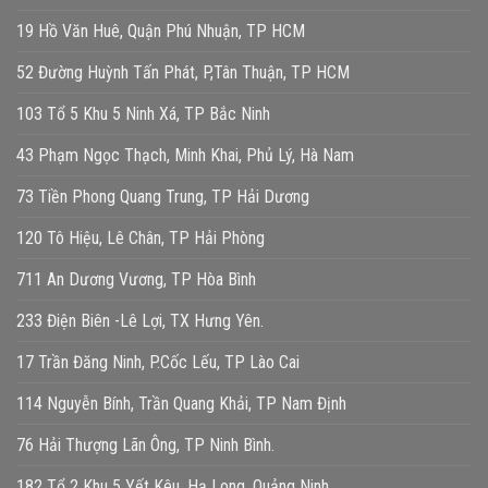
19 Hồ Văn Huê, Quận Phú Nhuận, TP HCM
52 Đường Huỳnh Tấn Phát, P,Tân Thuận, TP HCM
103 Tổ 5 Khu 5 Ninh Xá, TP Bắc Ninh
43 Phạm Ngọc Thạch, Minh Khai, Phủ Lý, Hà Nam
73 Tiền Phong Quang Trung, TP Hải Dương
120 Tô Hiệu, Lê Chân, TP Hải Phòng
711 An Dương Vương, TP Hòa Bình
233 Điện Biên -Lê Lợi, TX Hưng Yên.
17 Trần Đăng Ninh, P.Cốc Lếu, TP Lào Cai
114 Nguyễn Bính, Trần Quang Khải, TP Nam Định
76 Hải Thượng Lãn Ông, TP Ninh Bình.
182 Tổ 2 Khu 5 Yết Kêu, Hạ Long, Quảng Ninh