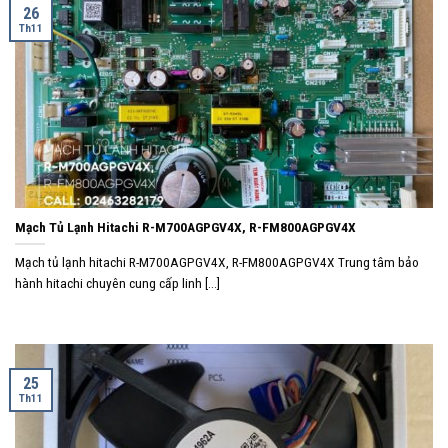
26
Th11
Mạch Tủ Lạnh Hitachi R-M700AGPGV4X, R-FM800AGPGV4X
Mạch tủ lạnh hitachi R-M700AGPGV4X, R-FM800AGPGV4X Trung tâm bảo
hành hitachi chuyên cung cấp linh [...]
25
Th11