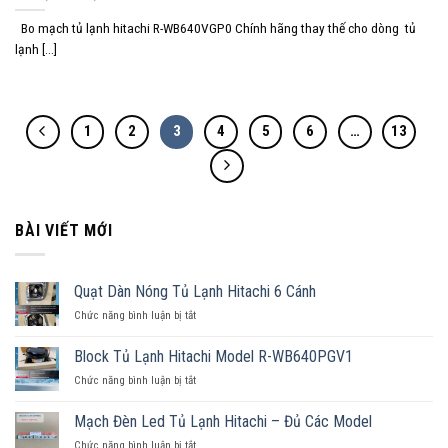
Bo mạch tủ lạnh hitachi R-WB640VGP0 Chính hãng thay thế cho dòng tủ
lạnh [...]
1
2
3
4
5
6
…
13
BÀI VIẾT MỚI
Quạt Dàn Nóng Tủ Lạnh Hitachi 6 Cánh
Chức năng bình luận bị tắt
ở
Quạt
Dàn
Block Tủ Lạnh Hitachi Model R-WB640PGV1
Nóng
Chức năng bình luận bị tắt
ở
Tủ
Block
Lạnh
Tủ
Hitachi
Mạch Đèn Led Tủ Lạnh Hitachi – Đủ Các Model
Lạnh
6
Chức năng bình luận bị tắt
ở