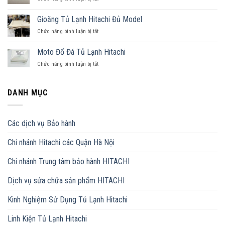
Hitachi
Cánh
Mạch
Model
Đèn
R-
Gioăng Tủ Lạnh Hitachi Đủ Model
Led
WB640PGV1
Chức năng bình luận bị tắt
ở
Tủ
Gioăng
Lạnh
Tủ
Hitachi
Moto Đổ Đá Tủ Lạnh Hitachi
Lạnh
–
Chức năng bình luận bị tắt
ở
Hitachi
Đủ
Moto
Đủ
Các
Đổ
Model
Model
Đá
DANH MỤC
Tủ
Lạnh
Hitachi
Các dịch vụ Bảo hành
Chi nhánh Hitachi các Quận Hà Nội
Chi nhánh Trung tâm bảo hành HITACHI
Dịch vụ sửa chữa sản phẩm HITACHI
Kinh Nghiệm Sử Dụng Tủ Lạnh Hitachi
Linh Kiện Tủ Lạnh Hitachi