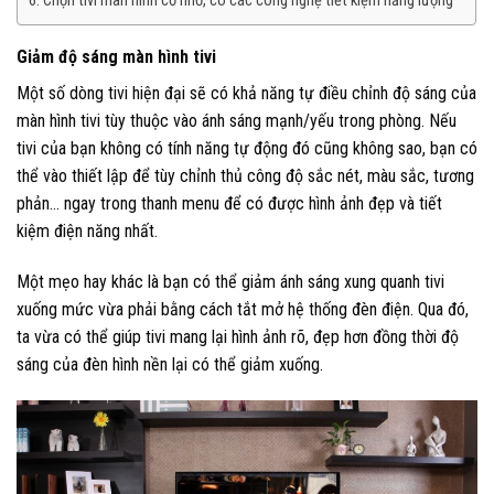
Chọn tivi màn hình cỡ nhỏ, có các công nghệ tiết kiệm năng lượng
Giảm độ sáng màn hình tivi
Một số dòng tivi hiện đại sẽ có khả năng tự điều chỉnh độ sáng của
màn hình tivi tùy thuộc vào ánh sáng mạnh/yếu trong phòng. Nếu
tivi của bạn không có tính năng tự động đó cũng không sao, bạn có
thể vào thiết lập để tùy chỉnh thủ công độ sắc nét, màu sắc, tương
phản… ngay trong thanh menu để có được hình ảnh đẹp và tiết
kiệm điện năng nhất.
Một mẹo hay khác là bạn có thể giảm ánh sáng xung quanh tivi
xuống mức vừa phải bằng cách tắt mở hệ thống đèn điện. Qua đó,
ta vừa có thể giúp tivi mang lại hình ảnh rõ, đẹp hơn đồng thời độ
sáng của đèn hình nền lại có thể giảm xuống.